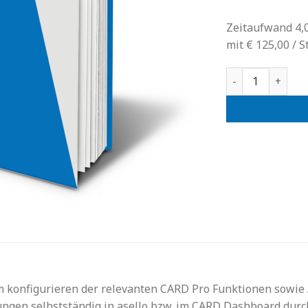
Zeitaufwand 4,0
mit € 125,00 / S
CARD - Pro Wor
 konfigurieren der relevanten CARD Pro Funktionen sowie A
ungen selbstständig in asello bzw. im CARD Dashboard dur