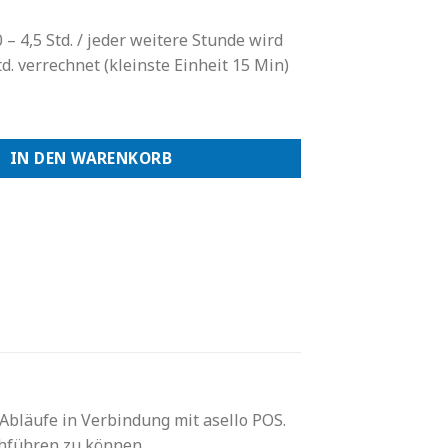
 – 4,5 Std. / jeder weitere Stunde wird
td. verrechnet (kleinste Einheit 15 Min)
kshop Menge
IN DEN WARENKORB
bläufe in Verbindung mit asello POS.
chführen zu können.