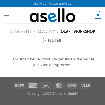
Zum
|
asello.eu
kasse.asello.eu
Inhalt
springen
0
STARTSEITE
/
ACADEMY
/
OLAF - WORKSHOP
FILTER
Es wurden keine Produkte gefunden, die deiner
Auswahl entsprechen.
Copyright 2026 ©
asello GmbH