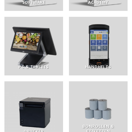
SOFTWARE
ACADEMY
PC & TABLETS
HANDHELDS
BONROLLEN &
DRUCKER
ETIKETTEN